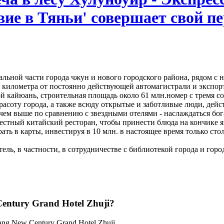
вие в Тяньи' совершает свой п
ральной части города чжун и нового городского района, рядом 
 километра от постоянно действующей автомагистрали и экспорт
й кайюань, строительная площадь около 61 млн.номер с тремя 
асоту города, а также всюду открытые и заботливые люди, дейст
 чем выше по сравнению с звездными отелями - наслаждаться бог
 местный китайский ресторан, чтобы принести блюда на кончике
ть в карты, инвестируя в 10 млн. в настоящее время только сто
отель, в частности, в сотрудничестве с библиотекой города и гор
Century Grand Hotel Zhuji?
iang New Century Grand Hotel Zhuji.