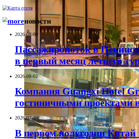
новости
2026-08-08
Пассажиропоток в Пекинск
в первый месяц летнего тур
2026-08-02
Компания Guangxi Hotel G
гостиничными проектами в
2026-07-28
В первом полугодии Китай 