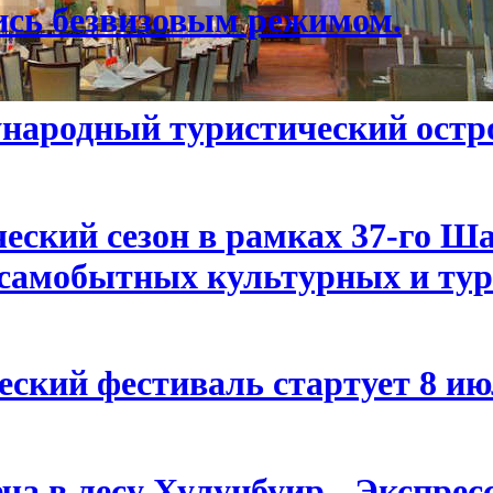
ись безвизовым режимом.
народный туристический остр
еский сезон в рамках 37-го Ш
самобытных культурных и тур
ский фестиваль стартует 8 ию
ча в лесу Хулунбуир - Экспрес