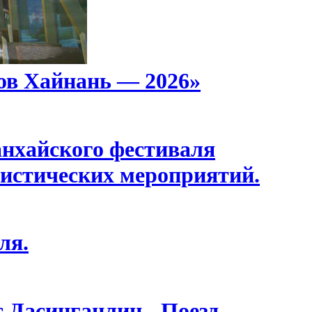
ов Хайнань — 2026»
анхайского фестиваля
истических мероприятий.
ля.
с Дасинганлин - Поезд