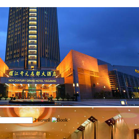
?
ночей