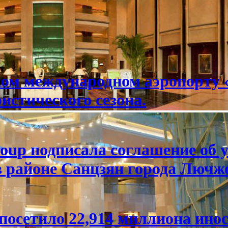
ом международном аэропорту 
истического сезона.
roup подписала соглашение об
 районе Санцзян города Лючжо
посетило 22,914 миллиона ино