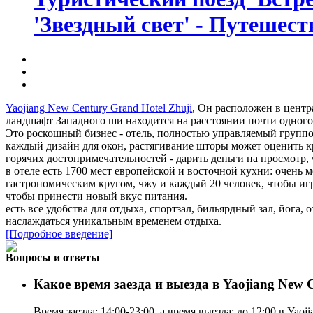
'Звездный свет' - Путешест
Yaojiang New Century Grand Hotel Zhuji
, Он расположен в цент
ландшафт Западного ши находится на расстоянии почти одного
Это роскошный бизнес - отель, полностью управляемый группо
каждый дизайн для окон, растягивание шторы может оценить кр
горячих достопримечательностей - дарить деньги на просмотр,
в отеле есть 1700 мест европейской и восточной кухни: очень
гастрономическим кругом, чжу и каждый 20 человек, чтобы игра
чтобы принести новый вкус питания.
есть все удобства для отдыха, спортзал, бильярдный зал, йога, 
наслаждаться уникальным временем отдыха.
[Подробное введение]
Вопросы и ответы
Какое время заезда и выезда в Yaojiang New 
Время заезда: 14:00-23:00, а время выезда: до 12:00 в Yaoj