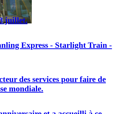
 juillet.
ling Express - Starlight Train -
eur des services pour faire de
sse mondiale.
niversaire et a accueilli à ce