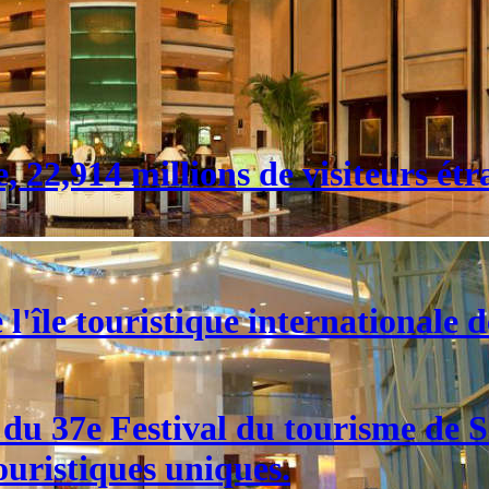
 22,914 millions de visiteurs étr
l'île touristique internationale 
e du 37e Festival du tourisme de
ouristiques uniques.