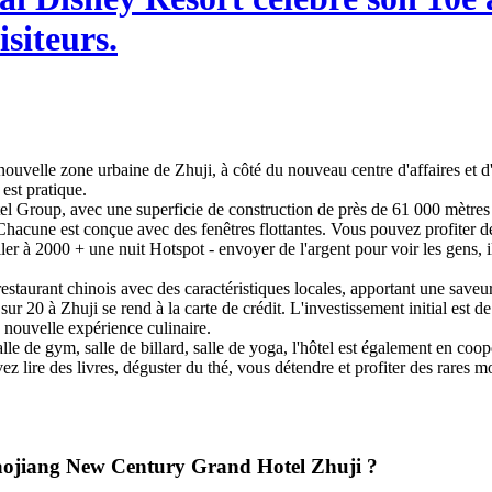
isiteurs.
la nouvelle zone urbaine de Zhuji, à côté du nouveau centre d'affaires et 
est pratique.
otel Group, avec une superficie de construction de près de 61 000 mètres
une est conçue avec des fenêtres flottantes. Vous pouvez profiter de la 
r à 2000 + une nuit Hotspot - envoyer de l'argent pour voir les gens, il e
estaurant chinois avec des caractéristiques locales, apportant une saveu
 sur 20 à Zhuji se rend à la carte de crédit. L'investissement initial e
e nouvelle expérience culinaire.
 salle de gym, salle de billard, salle de yoga, l'hôtel est également en co
z lire des livres, déguster du thé, vous détendre et profiter des rares m
à Yaojiang New Century Grand Hotel Zhuji ?