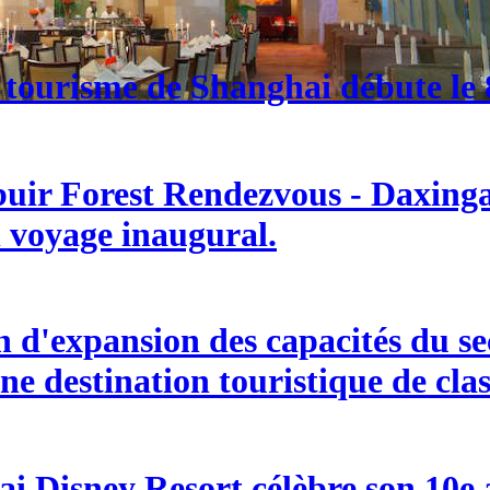
 tourisme de Shanghai débute le 8
buir Forest Rendezvous - Daxingan
n voyage inaugural.
d'expansion des capacités du sect
ne destination touristique de cla
i Disney Resort célèbre son 10e an