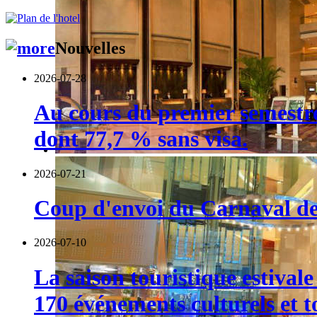
Nouvelles
2026-07-28
Au cours du premier semestre,
dont 77,7 % sans visa.
2026-07-21
Coup d'envoi du Carnaval de 
2026-07-10
La saison touristique estival
170 événements culturels et t