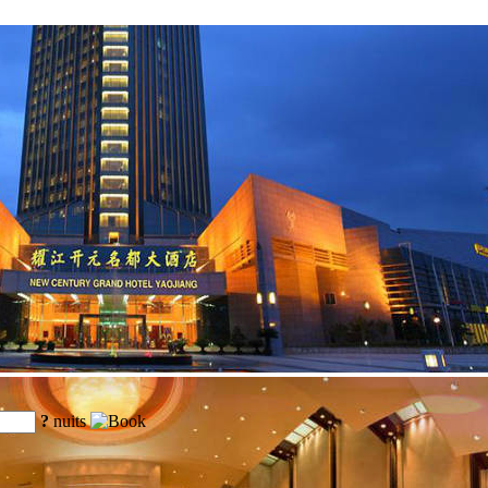
?
nuits