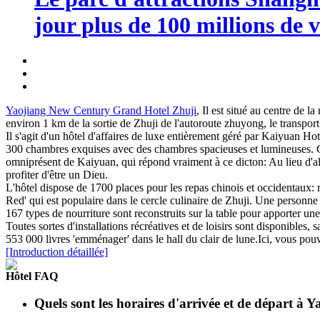
jour plus de 100 millions de v
Yaojiang New Century Grand Hotel Zhuji
, Il est situé au centre de 
environ 1 km de la sortie de Zhuji de l'autoroute zhuyong, le transport 
Il s'agit d'un hôtel d'affaires de luxe entièrement géré par Kaiyuan H
300 chambres exquises avec des chambres spacieuses et lumineuses. Chac
omniprésent de Kaiyuan, qui répond vraiment à ce dicton: Au lieu d'alle
profiter d'être un Dieu.
L'hôtel dispose de 1700 places pour les repas chinois et occidentaux: r
Red' qui est populaire dans le cercle culinaire de Zhuji. Une personne
167 types de nourriture sont reconstruits sur la table pour apporter un
Toutes sortes d'installations récréatives et de loisirs sont disponibles,
553 000 livres 'emménager' dans le hall du clair de lune.Ici, vous pouve
[Introduction détaillée]
Hôtel FAQ
Quels sont les horaires d'arrivée et de départ 