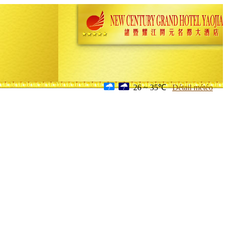
26 ~ 35℃
Détail météo