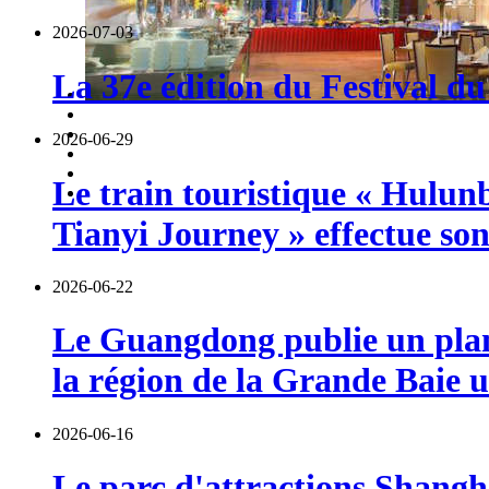
2026-07-03
La 37e édition du Festival du
2026-06-29
Le train touristique « Hulun
Tianyi Journey » effectue so
2026-06-22
Le Guangdong publie un plan 
la région de la Grande Baie u
2026-06-16
Le parc d'attractions Shangha