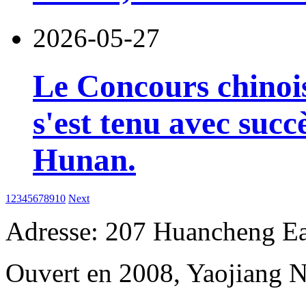
2026-05-27
Le Concours chinois
s'est tenu avec succ
Hunan.
1
2
3
4
5
6
7
8
9
10
Next
Adresse: 207 Huancheng Eas
Ouvert en 2008, Yaojiang 