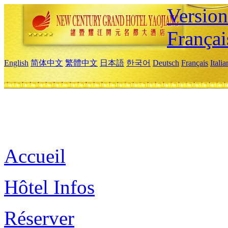
Versio
Françai
English
简体中文
繁體中文
日本語
한국어
Deutsch
Français
Itali
Accueil
Hôtel Infos
Réserver