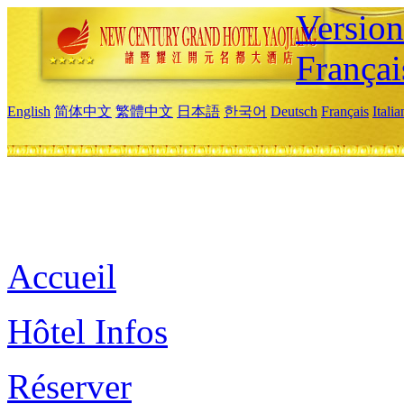
Versio
Françai
English
简体中文
繁體中文
日本語
한국어
Deutsch
Français
Itali
Accueil
Hôtel Infos
Réserver