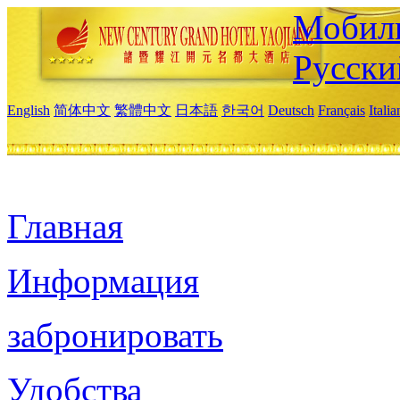
Мобиль
Русски
English
简体中文
繁體中文
日本語
한국어
Deutsch
Français
Itali
Главная
Информация
забронировать
Удобства