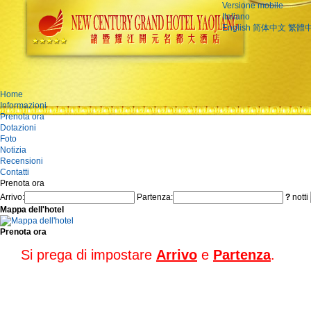
Versione mobile
Italiano
English
简体中文
繁體
Home
Informazioni
Prenota ora
Dotazioni
Foto
Notizia
Recensioni
Contatti
Prenota ora
Arrivo:
Partenza:
?
notti
Mappa dell'hotel
Prenota ora
Si prega di impostare
Arrivo
e
Partenza
.