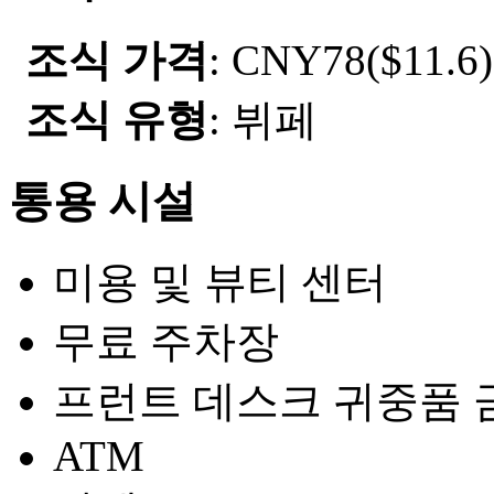
조식 가격
: CNY78($11.6)
조식 유형
: 뷔페
통용 시설
미용 및 뷰티 센터
무료 주차장
프런트 데스크 귀중품 
ATM