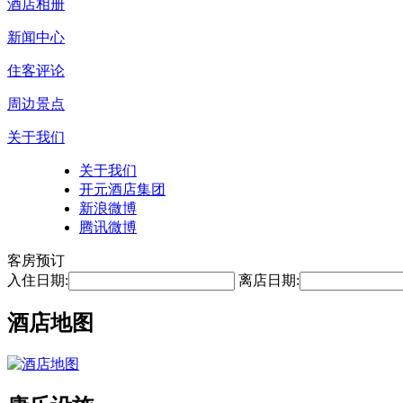
酒店相册
新闻中心
住客评论
周边景点
关于我们
关于我们
开元酒店集团
新浪微博
腾讯微博
客房预订
入住日期:
离店日期:
酒店地图