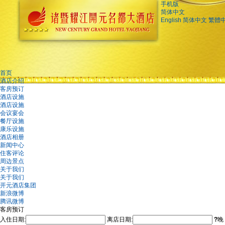
手机版
简体中文
English
简体中文
繁體
首页
酒店介绍
客房预订
酒店设施
酒店设施
会议宴会
餐厅设施
康乐设施
酒店相册
新闻中心
住客评论
周边景点
关于我们
关于我们
开元酒店集团
新浪微博
腾讯微博
客房预订
入住日期:
离店日期:
?
晚