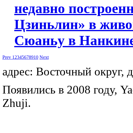
недавно построен
Цзиньлин» в живо
Сюаньу в Нанкине
Prev
1
2
3
4
5
6
7
8
9
10
Next
адрес: Восточный округ, д
Появились в 2008 году, Ya
Zhuji.