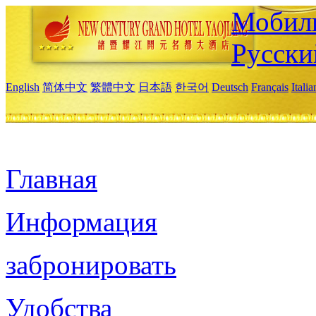
Мобиль
Русски
English
简体中文
繁體中文
日本語
한국어
Deutsch
Français
Itali
Главная
Информация
забронировать
Удобства