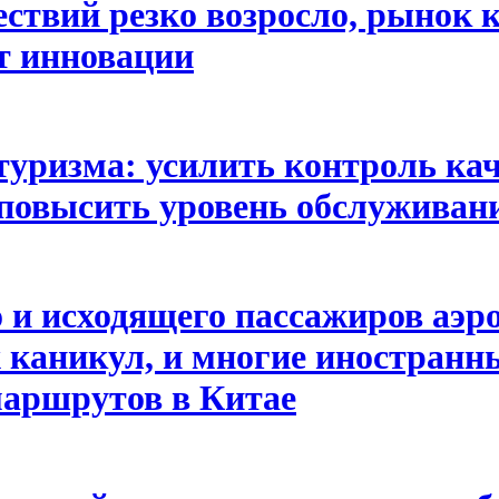
ствий резко возросло, рынок 
т инновации
уризма: усилить контроль кач
 повысить уровень обслуживан
 и исходящего пассажиров аэр
х каникул, и многие иностран
маршрутов в Китае