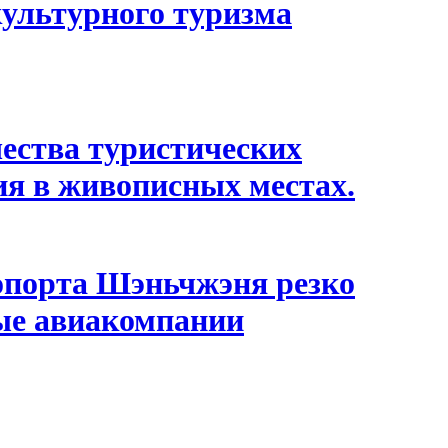
культурного туризма
ества туристических
ия в живописных местах.
опорта Шэньчжэня резко
ные авиакомпании