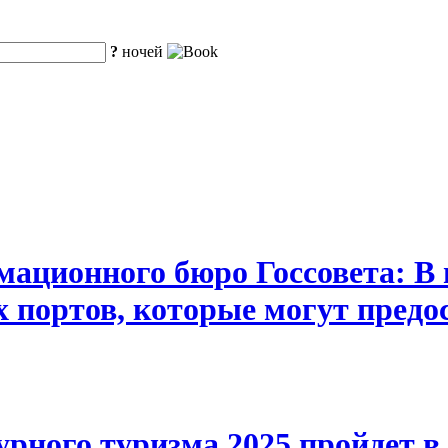
?
ночей
ационного бюро Госсовета: В 
х портов, которые могут предо
ного туризма 2025 пройдет в У