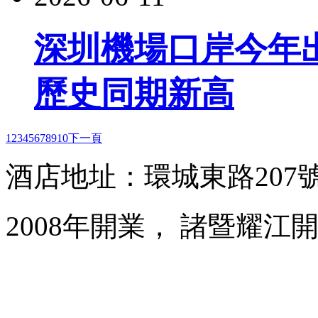
深圳機場口岸今年出
歷史同期新高
1
2
3
4
5
6
7
8
9
10
下一頁
酒店地址：環城東路207
2008年開業， 諸暨耀