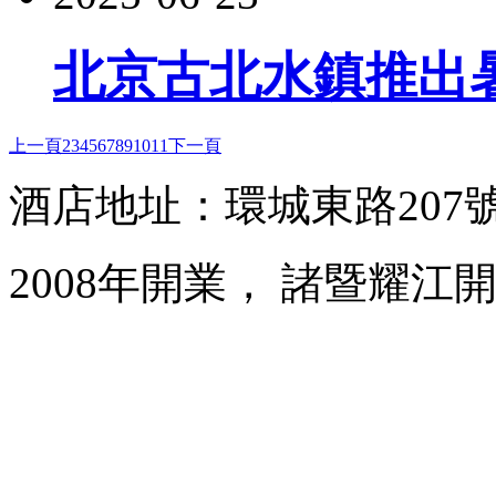
北京古北水鎮推出
上一頁
2
3
4
5
6
7
8
9
10
11
下一頁
酒店地址：環城東路207
2008年開業， 諸暨耀